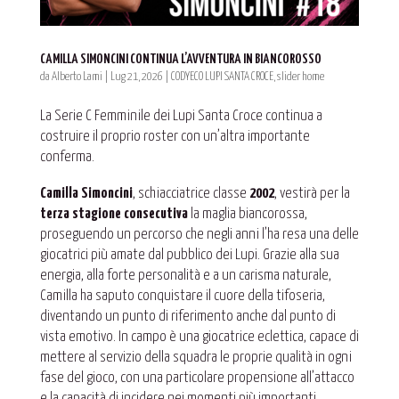
CAMILLA SIMONCINI CONTINUA L’AVVENTURA IN BIANCOROSSO
da
Alberto Lami
|
Lug 21, 2026
|
CODYECO LUPI SANTA CROCE
,
slider home
La Serie C Femminile dei Lupi Santa Croce continua a
costruire il proprio roster con un’altra importante
conferma.
Camilla Simoncini
, schiacciatrice classe
2002
, vestirà per la
terza stagione consecutiva
la maglia biancorossa,
proseguendo un percorso che negli anni l’ha resa una delle
giocatrici più amate dal pubblico dei Lupi. Grazie alla sua
energia, alla forte personalità e a un carisma naturale,
Camilla ha saputo conquistare il cuore della tifoseria,
diventando un punto di riferimento anche dal punto di
vista emotivo. In campo è una giocatrice eclettica, capace di
mettere al servizio della squadra le proprie qualità in ogni
fase del gioco, con una particolare propensione all’attacco
e la capacità di incidere nei momenti più importanti.