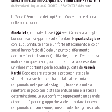
GIOELA LETO È BIANCOROSSA: QUARTA STAGIONE AI LUPI SANTA CROCE
da
Alberto Lami
|
Lug 20, 2026
|
CODYECO LUPI SANTA CROCE
,
slider home
La Serie C Femminile dei Lupi Santa Croce riparte da una
delle sue colonne.
Gioela Leto
, centrale classe
1994
, vestirà ancora la maglia
biancorossa e si appresta ad affrontare la
quarta stagione
con i Lupi. Grinta, talento e un forte attaccamento ai colori
sociali hanno fatto di Gioela un punto di riferimento
dentro e fuori dal campo. Qualità che, unite all’esperienza
maturata in questi anni, continueranno a rappresentare
un valore importante per la squadra guidata da
Manuele
Marchi
. Dopo essere stata tra le protagoniste della
straordinaria cavalcata che ha portato alla vittoria del
campionato nella passata stagione, Gioela è pronta a
rimettersi in gioco con lo stesso entusiasmo e la stessa
determinazione. La sua conferma rappresenta un segnale
di continuità per un gruppo che vuole affrontare il nuovo
campionato con ambizione, consapevole che ogni risultato