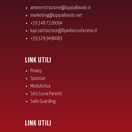
amministrazione@lupipallavolo.it
marketing@lupipallavolo.net
+39 348 7326094
lupi.santacroce@fipavbassotirreno.it
+39 329 9496063
LINK UTILI
Privacy
Sponsor
Modulistica
Sito Curva Parenti
Safe Guarding
LINK UTILI