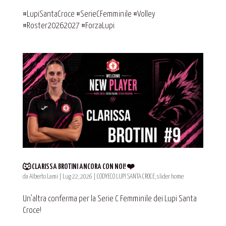
#LupiSantaCroce #SerieCFemminile #Volley
#Roster20262027 #ForzaLupi
🐺 CLARISSA BROTINI ANCORA CON NOI! ❤️
da
Alberto Lami
|
Lug 22, 2026
|
CODYECO LUPI SANTA CROCE
,
slider home
Un’altra conferma per la Serie C Femminile dei Lupi Santa
Croce!