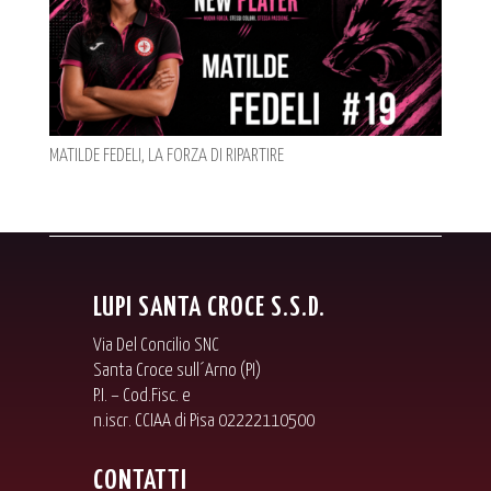
MATILDE FEDELI, LA FORZA DI RIPARTIRE
LUPI SANTA CROCE S.S.D.
Via Del Concilio SNC
Santa Croce sull´Arno (PI)
P.I. – Cod.Fisc. e
n.iscr. CCIAA di Pisa 02222110500
CONTATTI