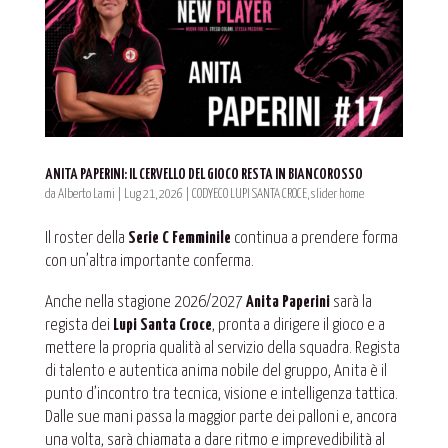
ANITA PAPERINI: IL CERVELLO DEL GIOCO RESTA IN BIANCOROSSO
da
Alberto Lami
|
Lug 21, 2026
|
CODYECO LUPI SANTA CROCE
,
slider home
Il roster della
Serie C Femminile
continua a prendere forma
con un’altra importante conferma.
Anche nella stagione 2026/2027
Anita Paperini
sarà la
regista dei
Lupi Santa Croce
, pronta a dirigere il gioco e a
mettere la propria qualità al servizio della squadra. Regista
di talento e autentica anima nobile del gruppo, Anita è il
punto d’incontro tra tecnica, visione e intelligenza tattica.
Dalle sue mani passa la maggior parte dei palloni e, ancora
una volta, sarà chiamata a dare ritmo e imprevedibilità al