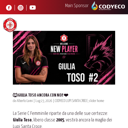
Main Sponsor



🐺 GIULIA TOSO ANCORA CON NOI! ❤️
da
Alberto Lami
|
Lug 23, 2026
|
CODYECO LUPI SANTA CROCE
,
slider home
La Serie C Femminile riparte da una delle sue certezze:
Giulia Toso
, libero classe
2005
, vestirà ancora la maglia dei
Lupi Santa Croce.