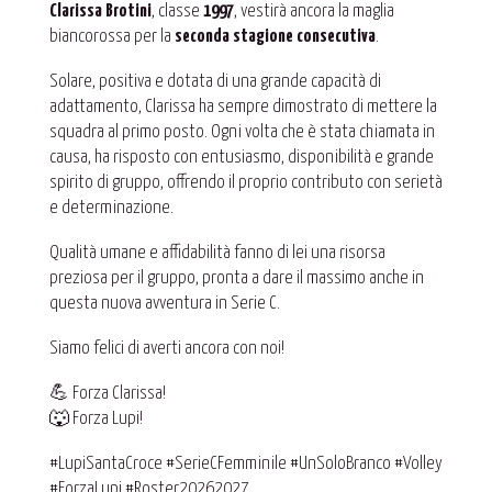
Clarissa Brotini
, classe
1997
, vestirà ancora la maglia
biancorossa per la
seconda stagione consecutiva
.
Solare, positiva e dotata di una grande capacità di
adattamento, Clarissa ha sempre dimostrato di mettere la
squadra al primo posto. Ogni volta che è stata chiamata in
causa, ha risposto con entusiasmo, disponibilità e grande
spirito di gruppo, offrendo il proprio contributo con serietà
e determinazione.
Qualità umane e affidabilità fanno di lei una risorsa
preziosa per il gruppo, pronta a dare il massimo anche in
questa nuova avventura in Serie C.
Siamo felici di averti ancora con noi!
💪 Forza Clarissa!
🐺 Forza Lupi!
#LupiSantaCroce #SerieCFemminile #UnSoloBranco #Volley
#ForzaLupi #Roster20262027