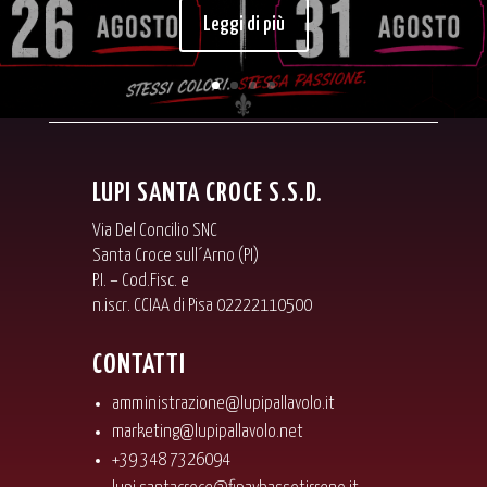
Leggi di più
LUPI SANTA CROCE S.S.D.
Via Del Concilio SNC
Santa Croce sull´Arno (PI)
P.I. – Cod.Fisc. e
n.iscr. CCIAA di Pisa 02222110500
CONTATTI
amministrazione@lupipallavolo.it
marketing@lupipallavolo.net
+39 348 7326094