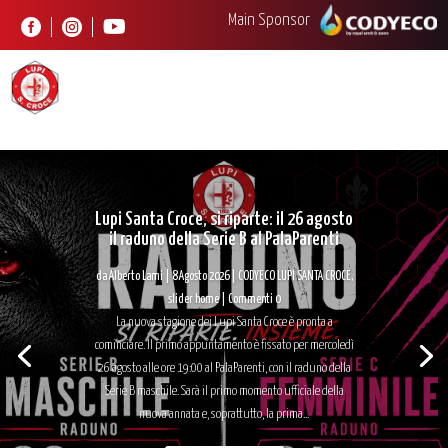
Main Sponsor



Lupi Santa Croce, si riparte: il 26 agosto
il raduno della Serie B al PalaParenti
da
Alberto Lami
|
8 Agosto 2026
|
CODYECO LUPI SANTA CROCE
,
slider home
| Commenti 0
La nuova stagione dei Lupi Santa Croce è pronta a
cominciare. Il primo appuntamento è fissato per mercoledì
26 agosto alle ore 19:00 al PalaParenti, con il raduno della
Serie B maschile. Sarà il primo momento ufficiale della
nuova annata e, soprattutto, la prima...