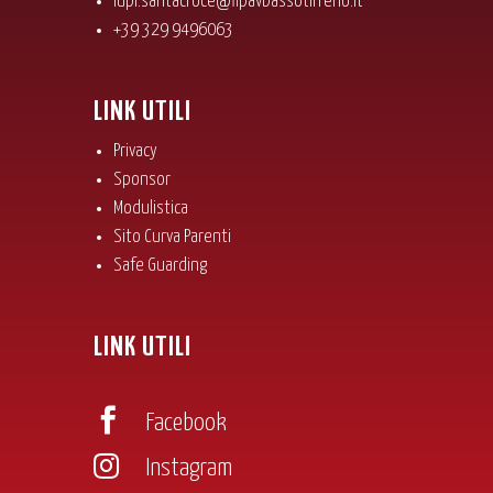
lupi.santacroce@fipavbassotirreno.it
+39 329 9496063
LINK UTILI
Privacy
Sponsor
Modulistica
Sito Curva Parenti
Safe Guarding
LINK UTILI

Facebook

Instagram