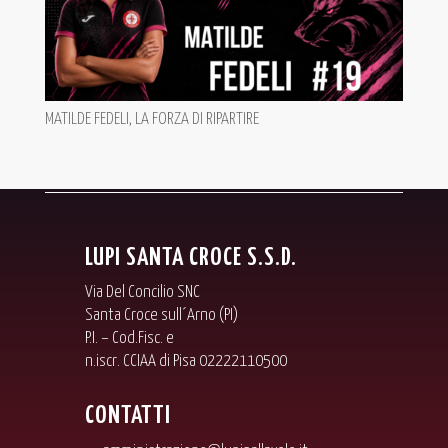
MATILDE FEDELI, LA FORZA DI RIPARTIRE
LUPI SANTA CROCE S.S.D.
Via Del Concilio SNC
Santa Croce sull´Arno (PI)
P.I. – Cod.Fisc. e
n.iscr. CCIAA di Pisa 02222110500
CONTATTI