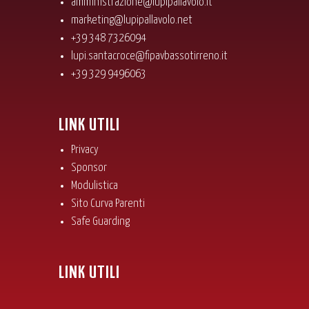
amministrazione@lupipallavolo.it
marketing@lupipallavolo.net
+39 348 7326094
lupi.santacroce@fipavbassotirreno.it
+39 329 9496063
LINK UTILI
Privacy
Sponsor
Modulistica
Sito Curva Parenti
Safe Guarding
LINK UTILI