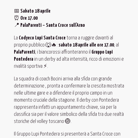
📅
Sabato 18 aprile
⏰
Ore 17.00
📍
PalaParenti – Santa Croce sull’Arno
La
Codyeco Lupi Santa Croce
torna a ruggire davanti al
proprio pubblico 🐺🔥:
sabato 18 aprile alle ore 17.00
, al
PalaParenti
, i biancorossi affronteranno il
Gruppo Lupi
Pontedera
in un derby ad alta intensità, ricco di emozioni e
rivalità sportiva ⚡️.
La squadra di coach Bocini arriva alla sfida con grande
determinazione , pronta a confermare la crescita mostrata
nelle ultime gare e a difendere il proprio campo in un
momento cruciale della stagione. Il derby con Pontedera
rappresenta infatti un appuntamento chiave, sia per la
classifica sia per il valore simbolico della sfida tra due realtà
storiche del volley toscano 🏐.
Il Gruppo Lupi Pontedera si presenterà a Santa Croce con