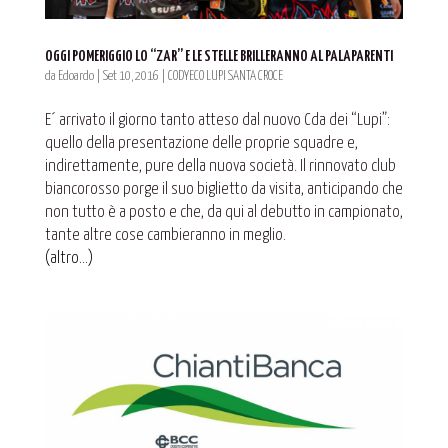
OGGI POMERIGGIO LO “ZAR” E LE STELLE BRILLERANNO AL PALAPARENTI
da
Edoardo
|
Set 10, 2016
|
CODYECO LUPI SANTA CROCE
E´ arrivato il giorno tanto atteso dal nuovo Cda dei “Lupi”:
quello della presentazione delle proprie squadre e,
indirettamente, pure della nuova società. Il rinnovato club
biancorosso porge il suo biglietto da visita, anticipando che
non tutto è a posto e che, da qui al debutto in campionato,
tante altre cose cambieranno in meglio.
(altro…)