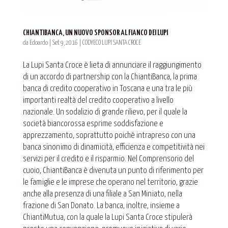
CHIANTIBANCA, UN NUOVO SPONSOR AL FIANCO DEI LUPI
da
Edoardo
|
Set 9, 2016
|
CODYECO LUPI SANTA CROCE
La Lupi Santa Croce è lieta di annunciare il raggiungimento
di un accordo di partnership con la ChiantiBanca, la prima
banca di credito cooperativo in Toscana e una tra le più
importanti realtà del credito cooperativo a livello
nazionale. Un sodalizio di grande rilievo, per il quale la
società biancorossa esprime soddisfazione e
apprezzamento, soprattutto poiché intrapreso con una
banca sinonimo di dinamicità, efficienza e competitività nei
servizi per il credito e il risparmio. Nel Comprensorio del
cuoio, ChiantiBanca è divenuta un punto di riferimento per
le famiglie e le imprese che operano nel territorio, grazie
anche alla presenza di una filiale a San Miniato, nella
frazione di San Donato. La banca, inoltre, insieme a
ChiantiMutua, con la quale la Lupi Santa Croce stipulerà