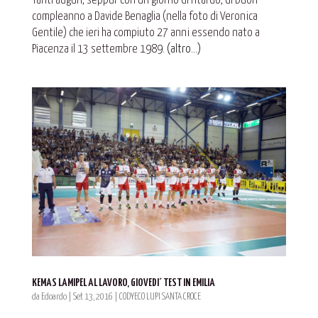
Tanti auguri, seppur con un giorno di ritardo, di buon
compleanno a Davide Benaglia (nella foto di Veronica
Gentile) che ieri ha compiuto 27 anni essendo nato a
Piacenza il 13 settembre 1989.
(altro…)
KEMAS LAMIPEL AL LAVORO, GIOVEDI´ TEST IN EMILIA
da
Edoardo
|
Set 13, 2016
|
CODYECO LUPI SANTA CROCE