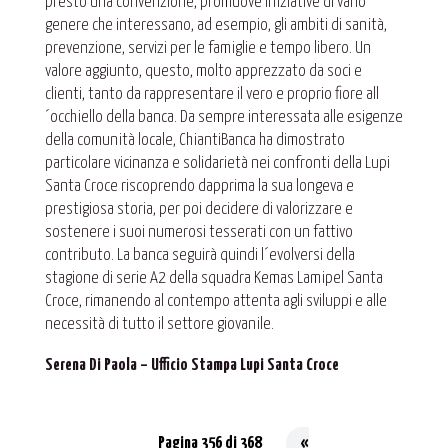
presto una convenzione, promuove iniziative di vario
genere che interessano, ad esempio, gli ambiti di sanità,
prevenzione, servizi per le famiglie e tempo libero. Un
valore aggiunto, questo, molto apprezzato da soci e
clienti, tanto da rappresentare il vero e proprio fiore all
´occhiello della banca. Da sempre interessata alle esigenze
della comunità locale, ChiantiBanca ha dimostrato
particolare vicinanza e solidarietà nei confronti della Lupi
Santa Croce riscoprendo dapprima la sua longeva e
prestigiosa storia, per poi decidere di valorizzare e
sostenere i suoi numerosi tesserati con un fattivo
contributo. La banca seguirà quindi l´evolversi della
stagione di serie A2 della squadra Kemas Lamipel Santa
Croce, rimanendo al contempo attenta agli sviluppi e alle
necessità di tutto il settore giovanile.
Serena Di Paola – Ufficio Stampa Lupi Santa Croce
Pagina 356 di 368
«