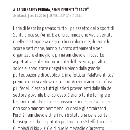
ALLA SIR SAFETY PERUGIA, SEMPLICEMENTE “GRAZIE”
da
Edoardo
|
Set 11, 2016
|
CODYECO LUPI SANTA CROCE
L’aria di festa ha pervaso tutto il palazzetto dello sport di
Santa Croce sull’Arno. Era una commozione viva e sentita
quella che trapelava dagli occhi di coloro che, durante le
scorse settimane, hanno lavorato attivamente per
organizzare al meglio la prima amichevole in casa. Le
aspettative sulla buona riuscita dell´evento, peraltro
solidale, sono state ripagate a pieno dalla grande
partecipazione di pubblico. E, in effetti, un PalaParenti così
gremito non si vedeva da tempo. Accanto ai nostri tifosi
più fedeli, c´erano tutti gli atleti provenienti dalle fila del
settore giovanile biancorosso. C’erano tante famiglie e
bambini uniti dalla stessa passione per la pallavolo, ma
non sono mancati nemmeno i curiosi e gli ammiratori.
Perché l´amichevole di ieri non è stata una delle tante,
bensì quella che ha potuto portare con sé l’effetto delle
Olimpiadi di Rio 2016 e di quelle medaglie d´argento