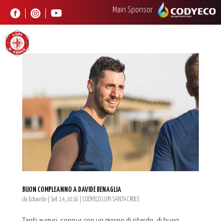
Main Sponsor



BUON COMPLEANNO A DAVIDE BENAGLIA
da
Edoardo
|
Set 14, 2016
|
CODYECO LUPI SANTA CROCE