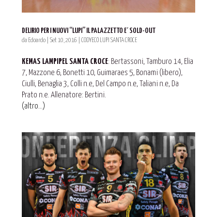
DELIRIO PER I NUOVI “LUPI” IL PALAZZETTO E´ SOLD-OUT
da
Edoardo
|
Set 10, 2016
|
CODYECO LUPI SANTA CROCE
KEMAS LAMPIPEL SANTA CROCE
: Bertassoni, Tamburo 14, Elia
7, Mazzone 6, Bonetti 10, Guimaraes 5, Bonami (libero),
Ciulli, Benaglia 3, Colli n.e, Del Campo n.e, Taliani n.e, Da
Prato n.e. Allenatore: Bertini.
(altro…)