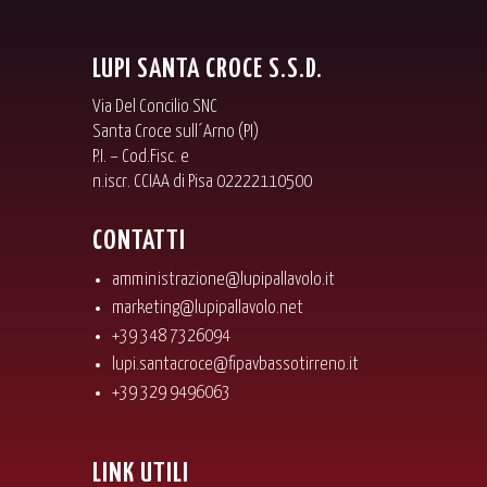
LUPI SANTA CROCE S.S.D.
Via Del Concilio SNC
Santa Croce sull´Arno (PI)
P.I. – Cod.Fisc. e
n.iscr. CCIAA di Pisa 02222110500
CONTATTI
amministrazione@lupipallavolo.it
marketing@lupipallavolo.net
+39 348 7326094
lupi.santacroce@fipavbassotirreno.it
+39 329 9496063
LINK UTILI