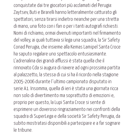
conquistate dai tre giocatori più acclamati del Perugia:
Zaytsev, Buti e Birarelli hanno letteralmente catturato gli
spettatori, senza tirarsi indietro neanche per una stretta
di mano, una foto con i fan o per i tanti autografi richiesti.
Nomi di richiamo, ormai divenuti importanti nel firmamento
del volley, ai quali tuttavia si lega una squadra, la Sir Safety
Conad Perugia, che insieme alla Kemas Lamipel Santa Croce
ha saputo regalare uno spettacolo entusiasmante.
L’adrenalina dei grandi afflussi è stata quella che il
rinnovato Cda si augura di riavere ad ogni prossima partita
al palazzetto, la stessa di cui si ha il ricordo nella stagione
2005-2006 durante l´ultimo campionato disputato in
serie A1. Insomma, quella di ieri è stata una giornata ricca
non solo di divertimento ma soprattutto di emozioni e,
proprio per questo, la Lupi Santa Croce si sente di
esprimere un doveroso ringraziamento nei confronti della
squadra di SuperLega e della società Sir Safety Perugia, da
subito mostratasi disponibili a partecipare e a far sognare
le tribune.