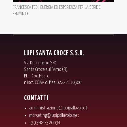
FRANCESCA FEDI, ENERGIA ED ESPERIENZA PER LA SERIE C
FEMMINILE
LUPI SANTA CROCE S.S.D.
Via Del Concilio SNC
Santa Croce sull´Arno (PI)
P.I. – Cod.Fisc. e
n.iscr. CCIAA di Pisa 02222110500
CONTATTI
amministrazione@lupipallavolo.it
marketing@lupipallavolo.net
+39 348 7326094