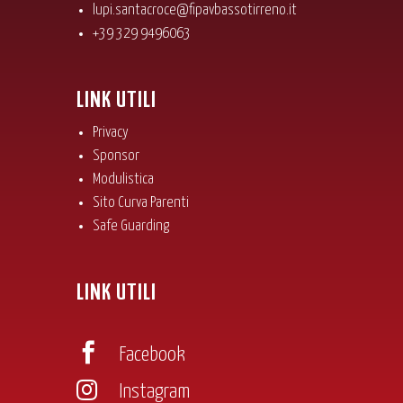
lupi.santacroce@fipavbassotirreno.it
+39 329 9496063
LINK UTILI
Privacy
Sponsor
Modulistica
Sito Curva Parenti
Safe Guarding
LINK UTILI

Facebook

Instagram