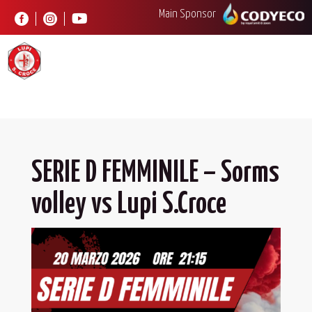
Main Sponsor



SERIE D FEMMINILE – Sorms
volley vs Lupi S.Croce