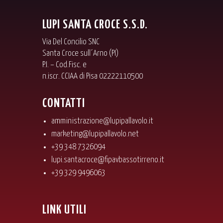
LUPI SANTA CROCE S.S.D.
Via Del Concilio SNC
Santa Croce sull´Arno (PI)
P.I. – Cod.Fisc. e
n.iscr. CCIAA di Pisa 02222110500
CONTATTI
amministrazione@lupipallavolo.it
marketing@lupipallavolo.net
+39 348 7326094
lupi.santacroce@fipavbassotirreno.it
+39 329 9496063
LINK UTILI