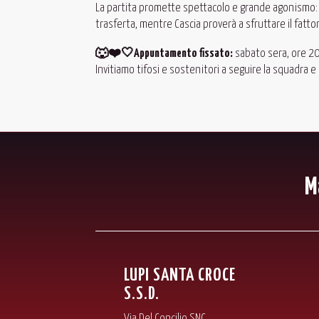
La partita promette spettacolo e grande agonismo: i 
trasferta, mentre Cascia proverà a sfruttare il fatto
🐺
❤️
🤍Appuntamento fissato:
sabato sera, ore 20:
Invitiamo tifosi e sostenitori a seguire la squadra e
M
LUPI SANTA CROCE
S.S.D.
Via Del Concilio SNC