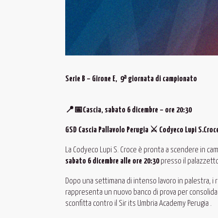
Serie B – Girone E, 9ª giornata di campionato
📍📅Cascia, sabato 6 dicembre – ore 20:30
GSD Cascia Pallavolo Perugia
⚔️ Codyeco Lupi S.Croc
La Codyeco Lupi S. Croce è pronta a scendere in ca
sabato 6 dicembre alle ore 20:30
presso il palazzett
Dopo una settimana di intenso lavoro in palestra, i r
rappresenta un nuovo banco di prova per consolidare
sconfitta contro il Sir its Umbria Academy Perugia .