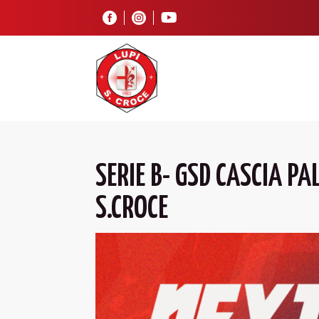



SERIE B- GSD CASCIA P
S.CROCE