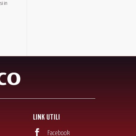
si in
LINK UTILI

Facebook