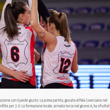
mozione con il piede giusto. La prima partita, giocata al Pala Coverciano nel
itte per 3-0. La formazione locale, arrivata terza nel girone A, ha sfrutta