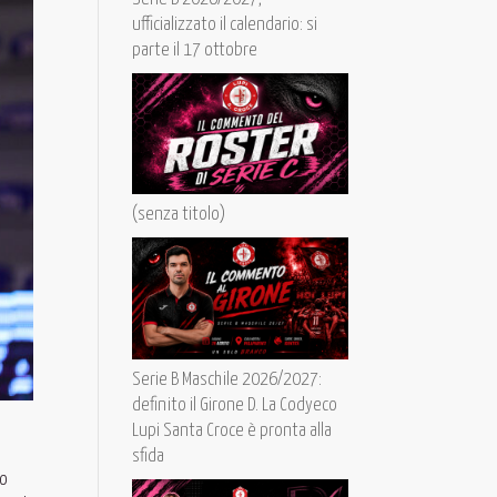
ufficializzato il calendario: si
parte il 17 ottobre
(senza titolo)
Serie B Maschile 2026/2027:
definito il Girone D. La Codyeco
Lupi Santa Croce è pronta alla
sfida
to