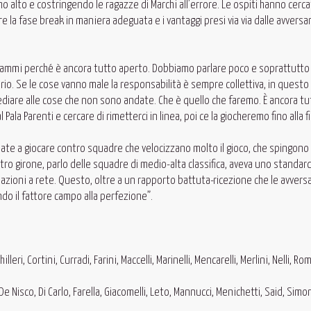
 alto e costringendo le ragazze di Marchi all’errore. Le ospiti hanno cerca
la fase break in maniera adeguata e i vantaggi presi via via dalle avversa
 drammi perché è ancora tutto aperto. Dobbiamo parlare poco e soprattutto
orio. Se le cose vanno male la responsabilità è sempre collettiva, in questo
mediare alle cose che non sono andate. Che è quello che faremo. È ancora tu
la Parenti e cercare di rimetterci in linea, poi ce la giocheremo fino alla f
uate a giocare contro squadre che velocizzano molto il gioco, che spingono 
nostro girone, parlo delle squadre di medio-alta classifica, aveva uno standar
eazioni a rete. Questo, oltre a un rapporto battuta-ricezione che le avvers
ndo il fattore campo alla perfezione”.
lleri, Cortini, Curradi, Farini, Maccelli, Marinelli, Mencarelli, Merlini, Nelli, R
 De Nisco, Di Carlo, Farella, Giacomelli, Leto, Mannucci, Menichetti, Said, Simon