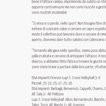
bene il fattore campo, imprimendo da subito un ritmo
opporre contromisure ma non sono riuscite a gestire 
sono risultati incolmabili.
“Si vince e si perde, nello sport. Non bisogna fare
evitare di scaricare colpe o cercare un capro espiat
modo il collettivo può lavorare duro e cercare di ri
aperto, dovremo dare tutto sabato con Calenzano al Pa
“Tornando alla gara nello specifico, siamo poco abit
palla in alzata e cercano di anticipare l’attacco. Il 
diverso, e abbiamo fatto fatica a trovare le giuste r
sono state brave a portare dalla loro parte, sfrutta
DGA Impianti Firenze-Lupi S. Croce Volleyball 3-0
Parziali: 25-22, 25-17, 25-16
DGA Impianti: Barbagli, Benvenuti, Cappelli, Chiarini, Chi
All. Sala 2^ All. Pollicino
Lupi S. Croce Volleyball: Allori, Bernardeschi, Bianchi,
Talini, Tozzi. All. Marchi 2^ All. Guerrini