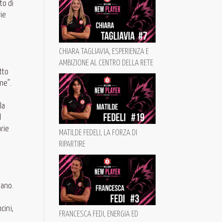
to di
rie
CHIARA TAGLIAVIA, ESPERIENZA E
AMBIZIONE AL CENTRO DELLA RETE
tto
ine”.
la
d
arie
MATILDE FEDELI, LA FORZA DI
RIPARTIRE
omano.
cini,
FRANCESCA FEDI, ENERGIA ED