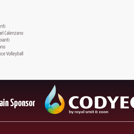
nti
gel Calenzano
pianti
ano
ce Volleyball
ain Sponsor