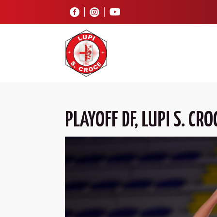



PLAYOFF DF, LUPI S. CR