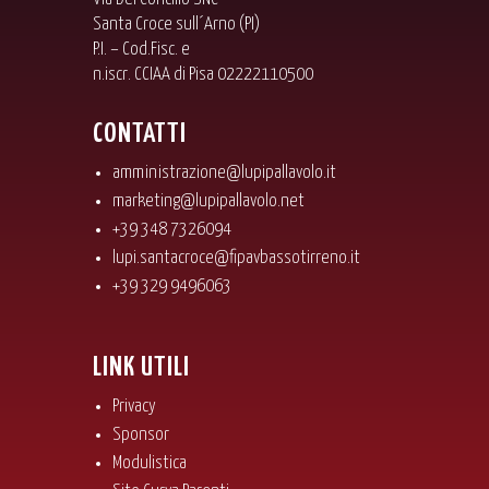
Santa Croce sull´Arno (PI)
P.I. – Cod.Fisc. e
n.iscr. CCIAA di Pisa 02222110500
CONTATTI
amministrazione@lupipallavolo.it
marketing@lupipallavolo.net
+39 348 7326094
lupi.santacroce@fipavbassotirreno.it
+39 329 9496063
LINK UTILI
Privacy
Sponsor
Modulistica