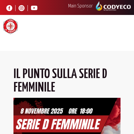
Main Sponsor



IL PUNTO SULLA SERIE D
FEMMINILE