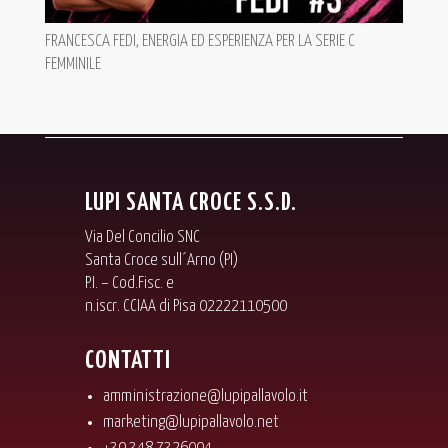
FRANCESCA FEDI, ENERGIA ED ESPERIENZA PER LA SERIE C
FEMMINILE
LUPI SANTA CROCE S.S.D.
Via Del Concilio SNC
Santa Croce sull´Arno (PI)
P.I. – Cod.Fisc. e
n.iscr. CCIAA di Pisa 02222110500
CONTATTI
amministrazione@lupipallavolo.it
marketing@lupipallavolo.net