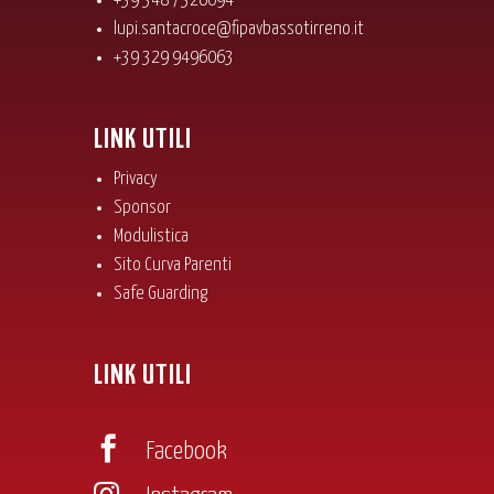
+39 348 7326094
lupi.santacroce@fipavbassotirreno.it
+39 329 9496063
LINK UTILI
Privacy
Sponsor
Modulistica
Sito Curva Parenti
Safe Guarding
LINK UTILI

Facebook
