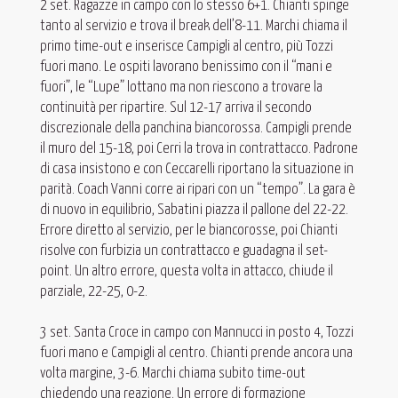
2 set. Ragazze in campo con lo stesso 6+1. Chianti spinge
tanto al servizio e trova il break dell’8-11. Marchi chiama il
primo time-out e inserisce Campigli al centro, più Tozzi
fuori mano. Le ospiti lavorano benissimo con il “mani e
fuori”, le “Lupe” lottano ma non riescono a trovare la
continuità per ripartire. Sul 12-17 arriva il secondo
discrezionale della panchina biancorossa. Campigli prende
il muro del 15-18, poi Cerri la trova in contrattacco. Padrone
di casa insistono e con Ceccarelli riportano la situazione in
parità. Coach Vanni corre ai ripari con un “tempo”. La gara è
di nuovo in equilibrio, Sabatini piazza il pallone del 22-22.
Errore diretto al servizio, per le biancorosse, poi Chianti
risolve con furbizia un contrattacco e guadagna il set-
point. Un altro errore, questa volta in attacco, chiude il
parziale, 22-25, 0-2.
3 set. Santa Croce in campo con Mannucci in posto 4, Tozzi
fuori mano e Campigli al centro. Chianti prende ancora una
volta margine, 3-6. Marchi chiama subito time-out
chiedendo una reazione. Un errore di formazione