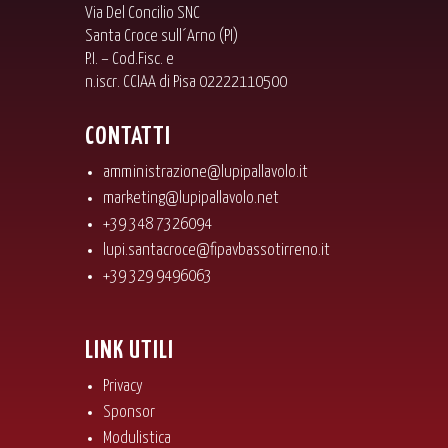
Via Del Concilio SNC
Santa Croce sull´Arno (PI)
P.I. – Cod.Fisc. e
n.iscr. CCIAA di Pisa 02222110500
CONTATTI
amministrazione@lupipallavolo.it
marketing@lupipallavolo.net
+39 348 7326094
lupi.santacroce@fipavbassotirreno.it
+39 329 9496063
LINK UTILI
Privacy
Sponsor
Modulistica