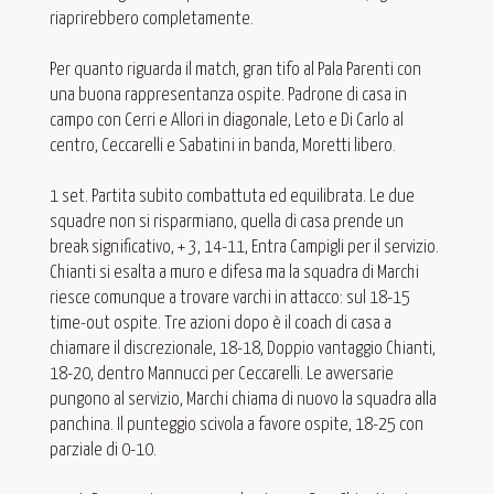
riaprirebbero completamente.
Per quanto riguarda il match, gran tifo al Pala Parenti con
una buona rappresentanza ospite. Padrone di casa in
campo con Cerri e Allori in diagonale, Leto e Di Carlo al
centro, Ceccarelli e Sabatini in banda, Moretti libero.
1 set. Partita subito combattuta ed equilibrata. Le due
squadre non si risparmiano, quella di casa prende un
break significativo, + 3, 14-11, Entra Campigli per il servizio.
Chianti si esalta a muro e difesa ma la squadra di Marchi
riesce comunque a trovare varchi in attacco: sul 18-15
time-out ospite. Tre azioni dopo è il coach di casa a
chiamare il discrezionale, 18-18, Doppio vantaggio Chianti,
18-20, dentro Mannucci per Ceccarelli. Le avversarie
pungono al servizio, Marchi chiama di nuovo la squadra alla
panchina. Il punteggio scivola a favore ospite, 18-25 con
parziale di 0-10.