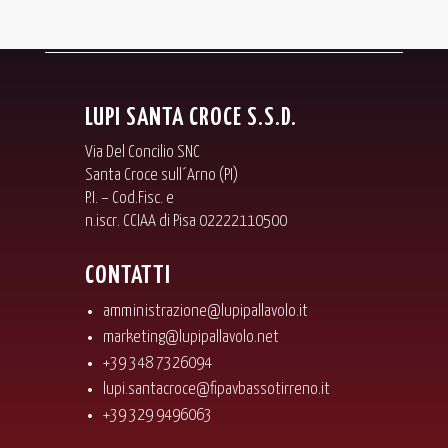
LUPI SANTA CROCE S.S.D.
Via Del Concilio SNC
Santa Croce sull´Arno (PI)
P.I. – Cod.Fisc. e
n.iscr. CCIAA di Pisa 02222110500
CONTATTI
amministrazione@lupipallavolo.it
marketing@lupipallavolo.net
+39 348 7326094
lupi.santacroce@fipavbassotirreno.it
+39 329 9496063