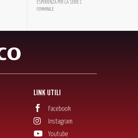
ESPERIENZA PER LA SERIE C
FEMMINILE
LINK UTILI

Facebook

Instagram

Youtube