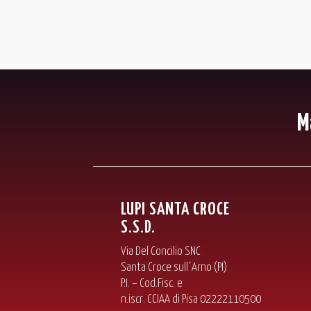
M
LUPI SANTA CROCE
S.S.D.
Via Del Concilio SNC
Santa Croce sull´Arno (PI)
P.I. – Cod.Fisc. e
n.iscr. CCIAA di Pisa 02222110500