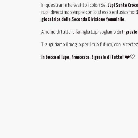
In questi anni ha vestito i colori dei
Lupi Santa Croc
ruoli diversi ma sempre con lo stesso entusiasmo:
giocatrice della Seconda Divisione femminile
.
A nome di tutta la famiglia Lupi vogliamo dirti
grazie
Ti auguriamo il meglio per il tuo futuro, con la cert
In bocca al lupo, Francesca. E grazie di tutto!
❤️🤍