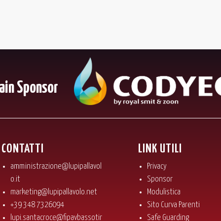
ain Sponsor
CONTATTI
LINK UTILI
amministrazione@lupipallavol
Privacy
o.it
Sponsor
marketing@lupipallavolo.net
Modulistica
+39 348 7326094
Sito Curva Parenti
lupi.santacroce@fipavbassotir
Safe Guarding