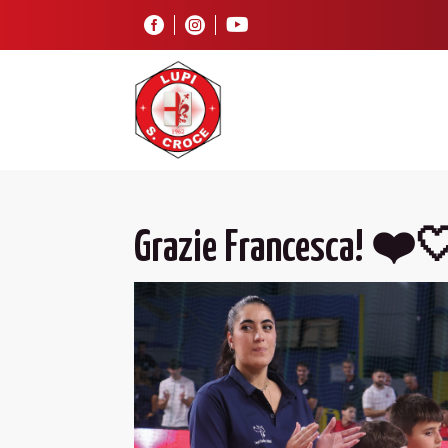



Grazie Francesca! ❤️